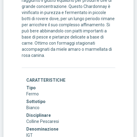
raggiunto il giusto equilibrio per produrre uve di
grande concentrazione. Questo Chardonnay è
vinificato in purezza e fermentato in piccole
botti di rovere dove, per un lungo periodo rimane
per arricchire il suo complesso affinamento. Si
può bere abbinandolo con piatti importanti a
base di pesce e pietanze delicate a base di
carne. Ottimo con formaggi stagionati
accompagnati da miele amaro o marmellata di
rosa canina.
CARATTERISTICHE
Tipo
Fermo
Sottotipo
Bianco
Disciplinare
Colline Pescaresi
Denominazione
IGT