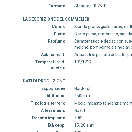
Formato
Standard (0.75 lt)
LA DESCRIZIONE DEL SOMMELIER
Colore
Biondo grano, giallo aureo, e rifl
Gusto
Gusto pieno, armonioso, sapido
Profumo
Caratteristico e deciso con sua
melone, pompelmo e singolari
Abbinamenti
Antipasti di portate delicate, p
Temperatura di
10°/12°C
servizio
DATI DI PRODUZIONE
Esposizione
Nord-Est
Altitudine
250m m
Tipologia terreno
Medio impasto tendenzialmente
Allevamento
Guyot
Densità impianto
5000
Età ceppi
15/20 anni