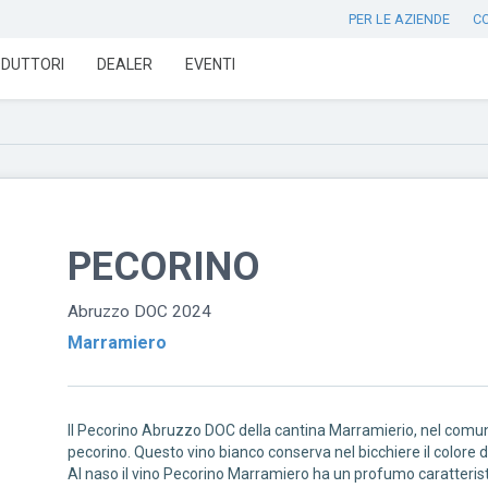
PER LE AZIENDE
C
DUTTORI
DEALER
EVENTI
PECORINO
Abruzzo DOC 2024
Marramiero
Il Pecorino Abruzzo DOC della cantina Marramierio, nel comu
pecorino. Questo vino bianco conserva nel bicchiere il colore del 
Al naso il vino Pecorino Marramiero ha un profumo caratterist