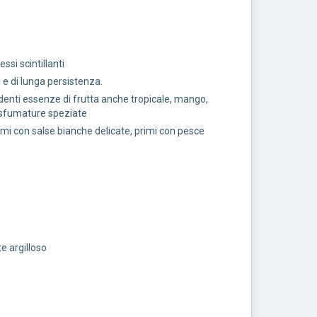
essi scintillanti
 e di lunga persistenza.
denti essenze di frutta anche tropicale, mango,
 sfumature speziate
rimi con salse bianche delicate, primi con pesce
 argilloso