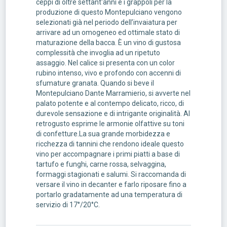
ceppi di oltre settant'anni e i grappoli per la
produzione di questo Montepulciano vengono
selezionati già nel periodo dell’invaiatura per
arrivare ad un omogeneo ed ottimale stato di
maturazione della bacca. È un vino di gustosa
complessità che invoglia ad un ripetuto
assaggio. Nel calice si presenta con un color
rubino intenso, vivo e profondo con accenni di
sfumature granata. Quando si beve il
Montepulciano Dante Marramierio, si avverte nel
palato potente e al contempo delicato, ricco, di
durevole sensazione e di intrigante originalità. Al
retrogusto esprime le armonie olfattive su toni
di confetture.La sua grande morbidezza e
ricchezza di tannini che rendono ideale questo
vino per accompagnare i primi piatti a base di
tartufo e funghi, carne rossa, selvaggina,
formaggi stagionati e salumi. Si raccomanda di
versare il vino in decanter e farlo riposare fino a
portarlo gradatamente ad una temperatura di
servizio di 17°/20°C.