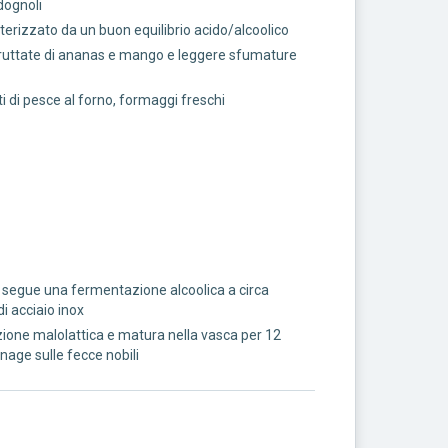
rdognoli
tterizzato da un buon equilibrio acido/alcoolico
fruttate di ananas e mango e leggere sfumature
ti di pesce al forno, formaggi freschi
i segue una fermentazione alcoolica a circa
i acciaio inox
zione malolattica e matura nella vasca per 12
nnage sulle fecce nobili