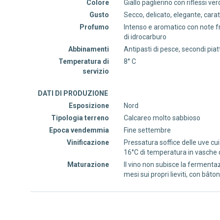
Colore
Giallo paglierino con riflessi ve
Gusto
Secco, delicato, elegante, cara
Profumo
Intenso e aromatico con note 
di idrocarburo
Abbinamenti
Antipasti di pesce, secondi piat
Temperatura di
8° C
servizio
DATI DI PRODUZIONE
Esposizione
Nord
Tipologia terreno
Calcareo molto sabbioso
Epoca vendemmia
Fine settembre
Vinificazione
Pressatura soffice delle uve cu
16°C di temperatura in vasche d
Maturazione
Il vino non subisce la fermenta
mesi sui propri lieviti, con bâto